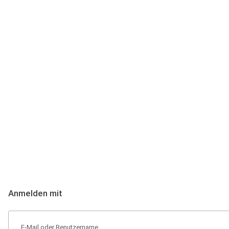
Anmeldung
Hallo Podcast-Hörer! Melde dich hier an. Dich erwarten 1 Million 
Anmelden mit