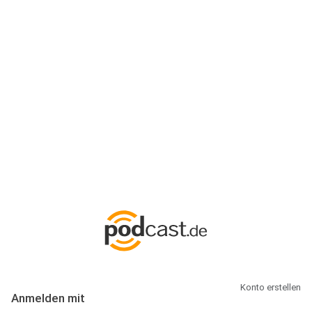
Anmeldung
Hallo Podcast-Hörer! Melde dich hier an. Dich erwarten 1 Million
abonnierbare Podcasts und alles, was Du rund um Podcasting
wissen musst.
Konto erstellen
Anmelden mit