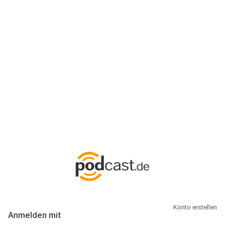
Anmeldung
Hallo Podcast-Hörer! Melde dich hier an. Dich erwarten 1 Million
abonnierbare Podcasts und alles, was Du rund um Podcasting
wissen musst.
Konto erstellen
Anmelden mit