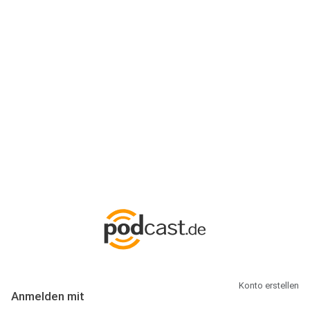
Anmeldung
Hallo Podcast-Hörer! Melde dich hier an. Dich erwarten 1 Million
abonnierbare Podcasts und alles, was Du rund um Podcasting
wissen musst.
Konto erstellen
Anmelden mit