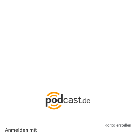
Anmeldung
Hallo Podcast-Hörer! Melde dich hier an. Dich erwarten 1 Million
abonnierbare Podcasts und alles, was Du rund um Podcasting
wissen musst.
Konto erstellen
Anmelden mit