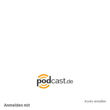
Anmeldung
Hallo Podcast-Hörer! Melde dich hier an. Dich erwarten 1 Million
abonnierbare Podcasts und alles, was Du rund um Podcasting
wissen musst.
Konto erstellen
Anmelden mit