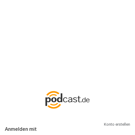
Anmeldung
Hallo Podcast-Hörer! Melde dich hier an. Dich erwarten 1 Million
abonnierbare Podcasts und alles, was Du rund um Podcasting
wissen musst.
Konto erstellen
Anmelden mit