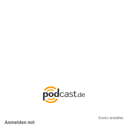
Anmeldung
Hallo Podcast-Hörer! Melde dich hier an. Dich erwarten 1 Million
abonnierbare Podcasts und alles, was Du rund um Podcasting
wissen musst.
Konto erstellen
Anmelden mit