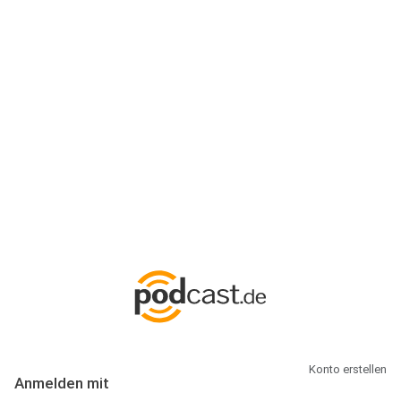
Anmeldung
Hallo Podcast-Hörer! Melde dich hier an. Dich erwarten 1 Million
abonnierbare Podcasts und alles, was Du rund um Podcasting
wissen musst.
Konto erstellen
Anmelden mit