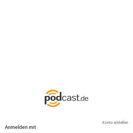
Anmeldung
Hallo Podcast-Hörer! Melde dich hier an. Dich erwarten 1 Million
abonnierbare Podcasts und alles, was Du rund um Podcasting
wissen musst.
Konto erstellen
Anmelden mit