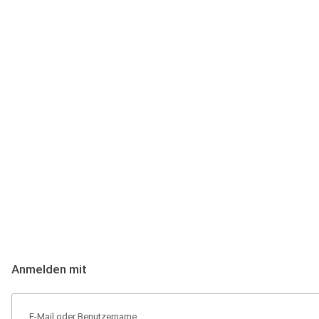
Anmeldung
Hallo Podcast-Hörer! Melde dich hier an. Dich erwarten 1 Million 
Anmelden mit