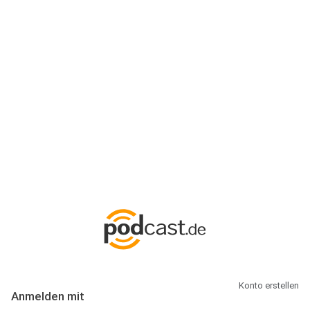
Anmeldung
Hallo Podcast-Hörer! Melde dich hier an. Dich erwarten 1 Million
abonnierbare Podcasts und alles, was Du rund um Podcasting
wissen musst.
Konto erstellen
Anmelden mit