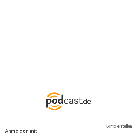
Anmeldung
Hallo Podcast-Hörer! Melde dich hier an. Dich erwarten 1 Million
abonnierbare Podcasts und alles, was Du rund um Podcasting
wissen musst.
Konto erstellen
Anmelden mit