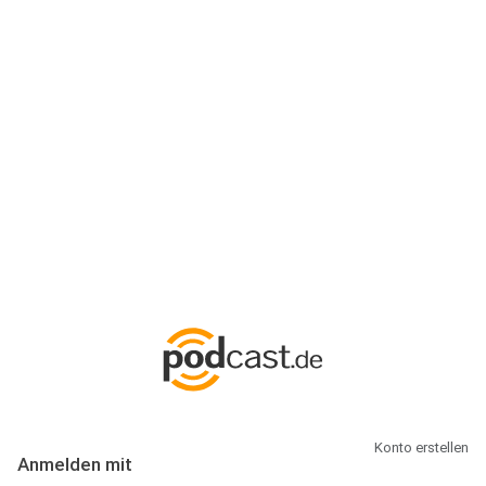
Anmeldung
Hallo Podcast-Hörer! Melde dich hier an. Dich erwarten 1 Million
abonnierbare Podcasts und alles, was Du rund um Podcasting
wissen musst.
Konto erstellen
Anmelden mit