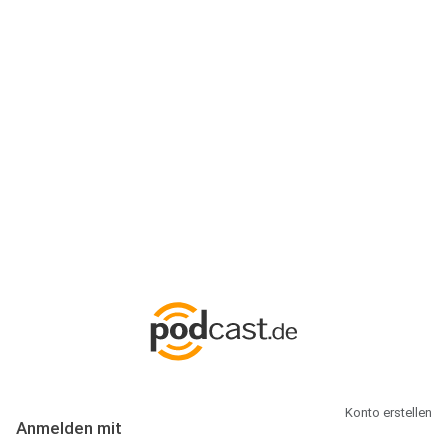
Anmeldung
Hallo Podcast-Hörer! Melde dich hier an. Dich erwarten 1 Million
abonnierbare Podcasts und alles, was Du rund um Podcasting
wissen musst.
Konto erstellen
Anmelden mit