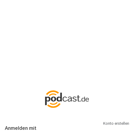
Anmeldung
Hallo Podcast-Hörer! Melde dich hier an. Dich erwarten 1 Million
abonnierbare Podcasts und alles, was Du rund um Podcasting
wissen musst.
Konto erstellen
Anmelden mit