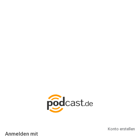
Anmeldung
Hallo Podcast-Hörer! Melde dich hier an. Dich erwarten 1 Million
abonnierbare Podcasts und alles, was Du rund um Podcasting
wissen musst.
Konto erstellen
Anmelden mit