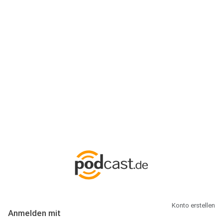
Anmeldung
Hallo Podcast-Hörer! Melde dich hier an. Dich erwarten 1 Million
abonnierbare Podcasts und alles, was Du rund um Podcasting
wissen musst.
Konto erstellen
Anmelden mit