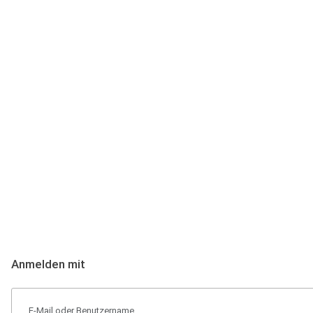
Anmeldung
Hallo Podcast-Hörer! Melde dich hier an. Dich erwarten 1 Million 
Anmelden mit