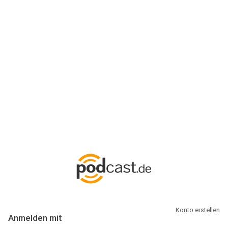
Anmeldung
Hallo Podcast-Hörer! Melde dich hier an. Dich erwarten 1 Million
abonnierbare Podcasts und alles, was Du rund um Podcasting
wissen musst.
Konto erstellen
Anmelden mit