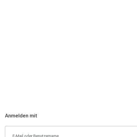
Anmeldung
Hallo Podcast-Hörer! Melde dich hier an. Dich erwarten 1 Million 
Anmelden mit