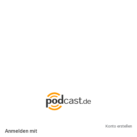
Anmeldung
Hallo Podcast-Hörer! Melde dich hier an. Dich erwarten 1 Million
abonnierbare Podcasts und alles, was Du rund um Podcasting
wissen musst.
Konto erstellen
Anmelden mit