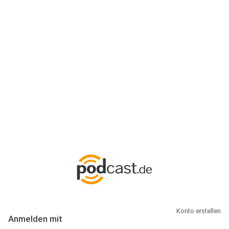
Anmeldung
Hallo Podcast-Hörer! Melde dich hier an. Dich erwarten 1 Million
abonnierbare Podcasts und alles, was Du rund um Podcasting
wissen musst.
Konto erstellen
Anmelden mit