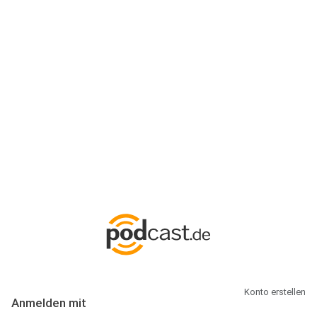
Anmeldung
Hallo Podcast-Hörer! Melde dich hier an. Dich erwarten 1 Million
abonnierbare Podcasts und alles, was Du rund um Podcasting
wissen musst.
Konto erstellen
Anmelden mit