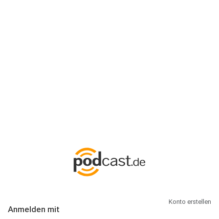
Anmeldung
Hallo Podcast-Hörer! Melde dich hier an. Dich erwarten 1 Million
abonnierbare Podcasts und alles, was Du rund um Podcasting
wissen musst.
Konto erstellen
Anmelden mit