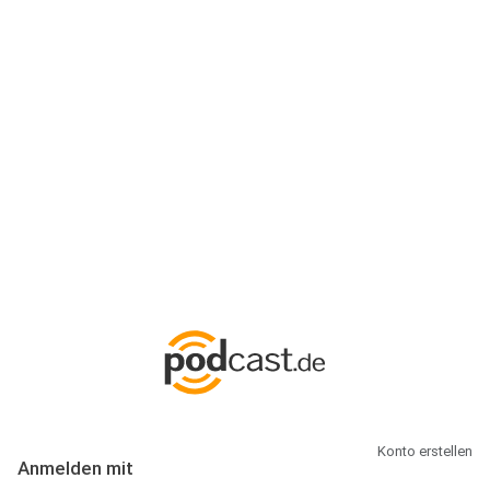
Anmeldung
Hallo Podcast-Hörer! Melde dich hier an. Dich erwarten 1 Million
abonnierbare Podcasts und alles, was Du rund um Podcasting
wissen musst.
Konto erstellen
Anmelden mit