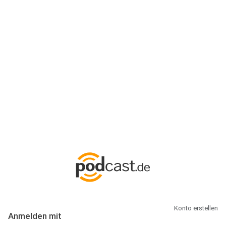
Anmeldung
Hallo Podcast-Hörer! Melde dich hier an. Dich erwarten 1 Million
abonnierbare Podcasts und alles, was Du rund um Podcasting
wissen musst.
Konto erstellen
Anmelden mit