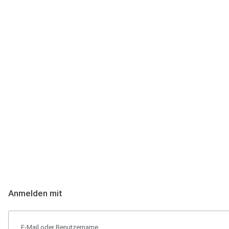
Anmeldung
Hallo Podcast-Hörer! Melde dich hier an. Dich erwarten 1 Million 
Anmelden mit