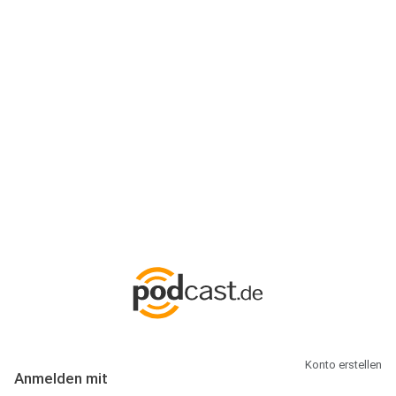
Anmeldung
Hallo Podcast-Hörer! Melde dich hier an. Dich erwarten 1 Million
abonnierbare Podcasts und alles, was Du rund um Podcasting
wissen musst.
Konto erstellen
Anmelden mit