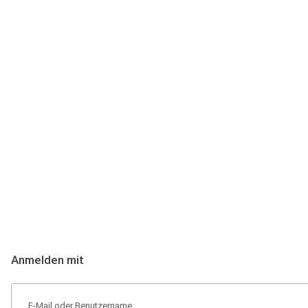
Anmeldung
Hallo Podcast-Hörer! Melde dich hier an. Dich erwarten 1 Million 
Anmelden mit