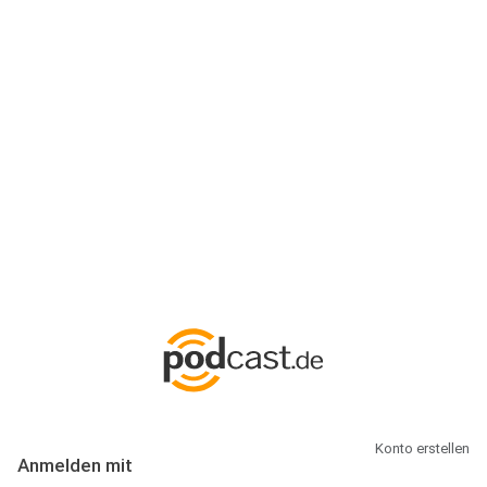
Anmeldung
Hallo Podcast-Hörer! Melde dich hier an. Dich erwarten 1 Million
abonnierbare Podcasts und alles, was Du rund um Podcasting
wissen musst.
Konto erstellen
Anmelden mit