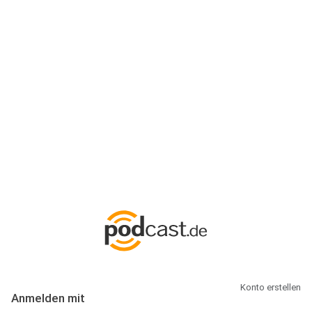
Anmeldung
Hallo Podcast-Hörer! Melde dich hier an. Dich erwarten 1 Million
abonnierbare Podcasts und alles, was Du rund um Podcasting
wissen musst.
Konto erstellen
Anmelden mit