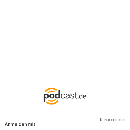
Anmeldung
Hallo Podcast-Hörer! Melde dich hier an. Dich erwarten 1 Million
abonnierbare Podcasts und alles, was Du rund um Podcasting
wissen musst.
Konto erstellen
Anmelden mit