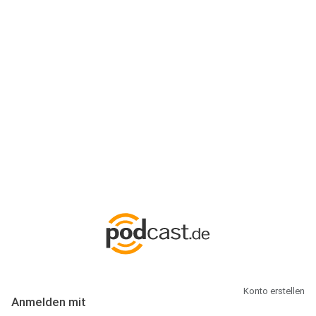
Anmeldung
Hallo Podcast-Hörer! Melde dich hier an. Dich erwarten 1 Million
abonnierbare Podcasts und alles, was Du rund um Podcasting
wissen musst.
Konto erstellen
Anmelden mit