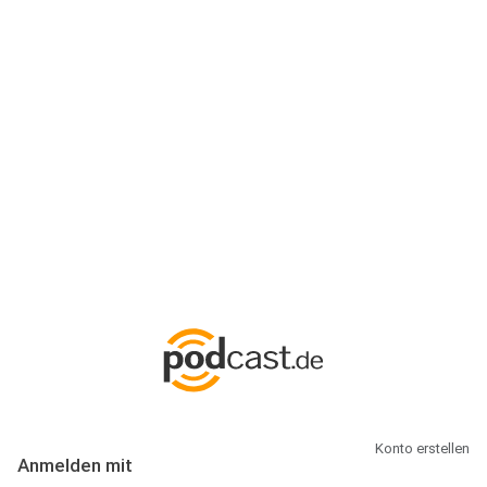
Anmeldung
Hallo Podcast-Hörer! Melde dich hier an. Dich erwarten 1 Million
abonnierbare Podcasts und alles, was Du rund um Podcasting
wissen musst.
Konto erstellen
Anmelden mit