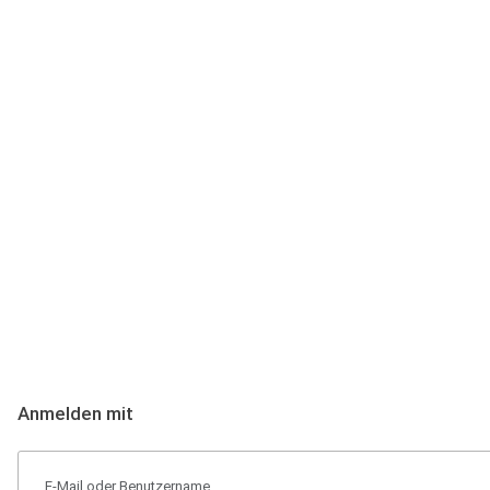
Anmeldung
Hallo Podcast-Hörer! Melde dich hier an. Dich erwarten 1 Million 
Anmelden mit