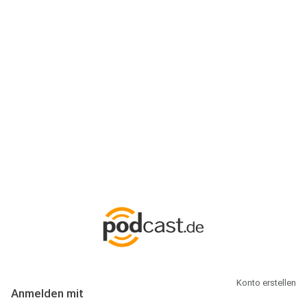
Anmeldung
Hallo Podcast-Hörer! Melde dich hier an. Dich erwarten 1 Million
abonnierbare Podcasts und alles, was Du rund um Podcasting
wissen musst.
Konto erstellen
Anmelden mit