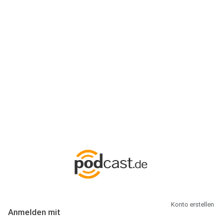
Anmeldung
Hallo Podcast-Hörer! Melde dich hier an. Dich erwarten 1 Million
abonnierbare Podcasts und alles, was Du rund um Podcasting
wissen musst.
Konto erstellen
Anmelden mit