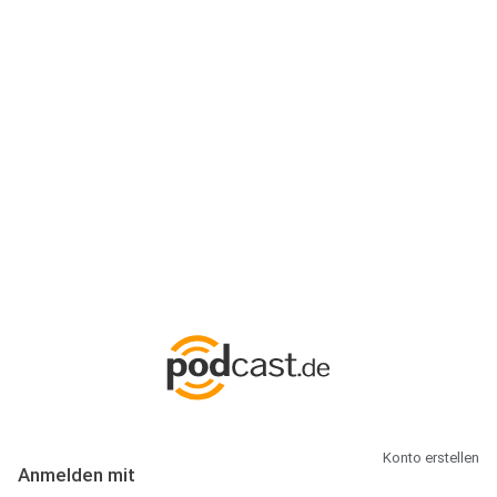
Anmeldung
Hallo Podcast-Hörer! Melde dich hier an. Dich erwarten 1 Million
abonnierbare Podcasts und alles, was Du rund um Podcasting
wissen musst.
Konto erstellen
Anmelden mit