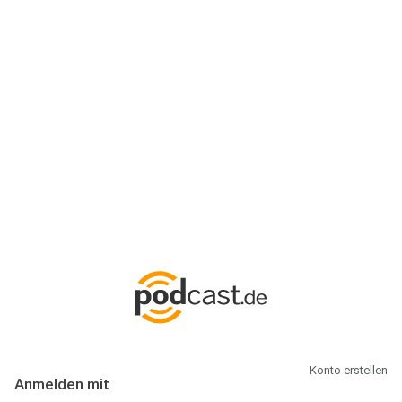
Anmeldung
Hallo Podcast-Hörer! Melde dich hier an. Dich erwarten 1 Million
abonnierbare Podcasts und alles, was Du rund um Podcasting
wissen musst.
Konto erstellen
Anmelden mit