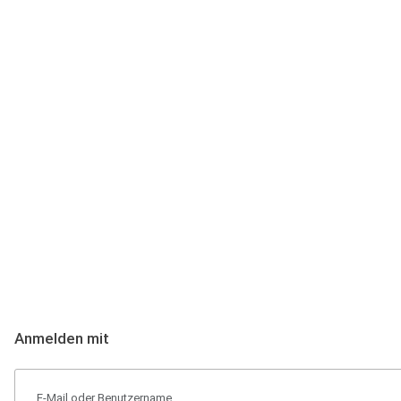
Anmeldung
Hallo Podcast-Hörer! Melde dich hier an. Dich erwarten 1 Million 
Anmelden mit