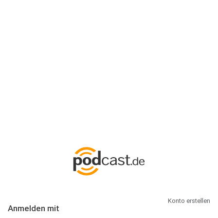
Anmeldung
Hallo Podcast-Hörer! Melde dich hier an. Dich erwarten 1 Million
abonnierbare Podcasts und alles, was Du rund um Podcasting
wissen musst.
Konto erstellen
Anmelden mit