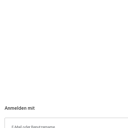
Anmeldung
Hallo Podcast-Hörer! Melde dich hier an. Dich erwarten 1 Million 
Anmelden mit