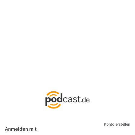
Anmeldung
Hallo Podcast-Hörer! Melde dich hier an. Dich erwarten 1 Million
abonnierbare Podcasts und alles, was Du rund um Podcasting
wissen musst.
Konto erstellen
Anmelden mit