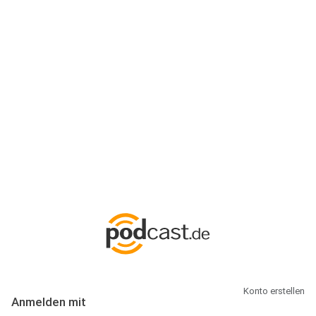
Anmeldung
Hallo Podcast-Hörer! Melde dich hier an. Dich erwarten 1 Million
abonnierbare Podcasts und alles, was Du rund um Podcasting
wissen musst.
Konto erstellen
Anmelden mit