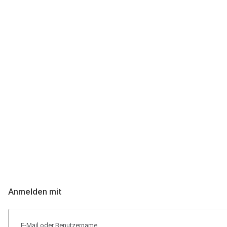
Anmeldung
Hallo Podcast-Hörer! Melde dich hier an. Dich erwarten 1 Million 
Anmelden mit