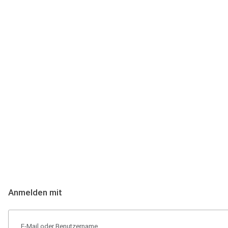
Anmeldung
Hallo Podcast-Hörer! Melde dich hier an. Dich erwarten 1 Million 
Anmelden mit