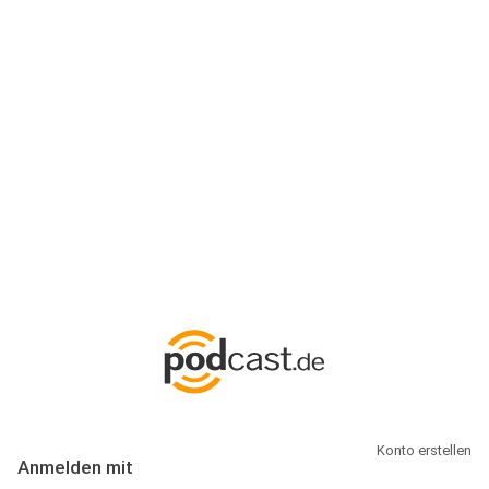
Anmeldung
Hallo Podcast-Hörer! Melde dich hier an. Dich erwarten 1 Million
abonnierbare Podcasts und alles, was Du rund um Podcasting
wissen musst.
Konto erstellen
Anmelden mit