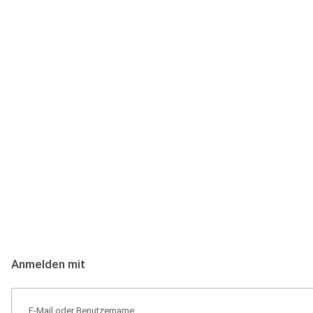
Anmeldung
Hallo Podcast-Hörer! Melde dich hier an. Dich erwarten 1 Million 
Anmelden mit