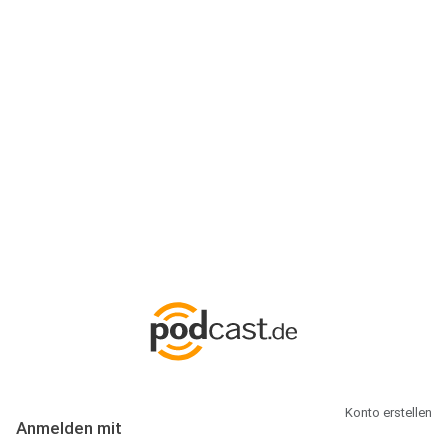
Anmeldung
Hallo Podcast-Hörer! Melde dich hier an. Dich erwarten 1 Million
abonnierbare Podcasts und alles, was Du rund um Podcasting
wissen musst.
Konto erstellen
Anmelden mit